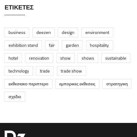
ΕΤΙΚΈΤΕΣ
business
deezen
design
environment
exhibition stand
fair
garden
hospitality
hotel
renovation
show
shows
sustainable
technology
trade
trade show
εκθεσιακο περιπτερο
εμπορικες εκθεσεις
στρατηγικη
σχεδιο