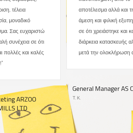
ιση, τέλεια
αποτέλεσμα αλλά και τ
ία, μοναδικό
άμεση και φιλική εξυπ
μα. Σας ευχαριστώ
σε ότι χρειάστηκε και κ
αλή συνέχεια σε ότι
διάρκεια κατασκευής α
αι πολλές και καλές
μετά την ολοκλήρωση α
!”
General Manager AS
keting ARZOO
T. K.
MILLS LTD