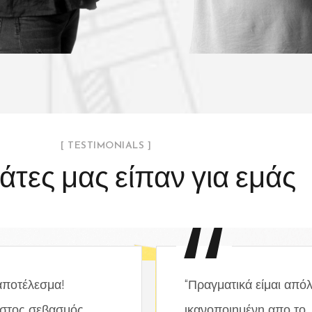
[ TESTIMONIALS ]
άτες μας είπαν για εμάς
αποτέλεσμα!
“Πραγματικά είμαι από
στος σεβασμός,
ικανοποιημένη απο το