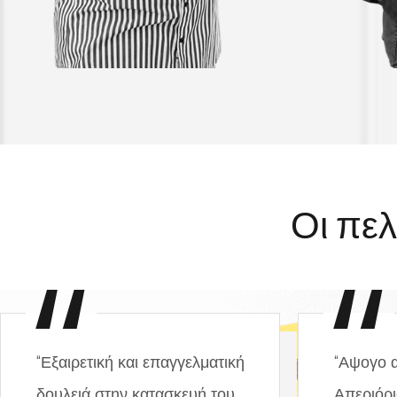
Οι πελ
“Εξαιρετική και επαγγελματική
“Αψογο 
δουλειά στην κατασκευή του
Απεριόρι