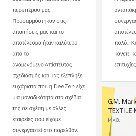
περιπτέρου μας.
ανταπόκρ
Προσαρμόστηκαν στις
συνεργασ
απαιτήσεις μας και το
αποτέλεσ
αποτέλεσμα ήταν καλύτερο
πολύ... Κ
από το
κάνετε κ
αναμενόμενο.Απίστευτος
επιτυχίες
σχεδιάσμός και μας εξέπληξε
ευχάριστα που η DeeZen είχε
μια μοναδικότητα στα σχέδια
G.M. Mar
της σε σχέση με άλλες
TEXTILE 
εταιρείες που είχαμε
M.A.B.
συνεργαστεί στο παρελθόν.