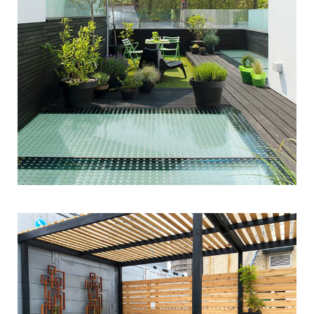
Εξωτερικός χώρος – Χαλκίδα
ΔΙΑΜΌΡΦΩΣΗ ΠΕΡΙΒΑΛΛΌΝΤΩΝ ΧΏΡΩΝ
Εξωτερικός χώρος – Νέα Μάκρη