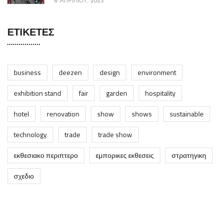
6 ΑΠΡΙΛΊΟΥ, 2023
ΕΤΙΚΈΤΕΣ
business
deezen
design
environment
exhibition stand
fair
garden
hospitality
hotel
renovation
show
shows
sustainable
technology
trade
trade show
εκθεσιακο περιπτερο
εμπορικες εκθεσεις
στρατηγικη
σχεδιο