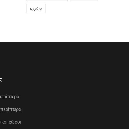
σχεδιο
ς
περίπτερα
 περίπτερα
ικοί χώροι