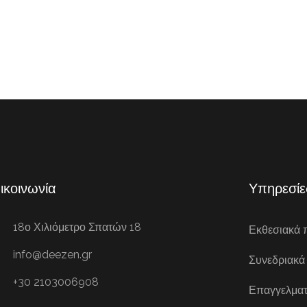
ικοινωνία
Υπηρεσίε
18ο Χιλιόμετρο Σπατών 18
Εκθεσιακά 
info@deezen.gr
Συνεδριακά
+30 2103006908
Επαγγελματ