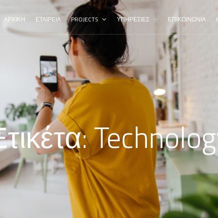
ΑΡΧΙΚΗ
ΕΤΑΙΡΕΙΑ
PROJECTS
ΥΠΗΡΕΣΙΕΣ
ΕΠΙΚΟΙΝΩΝΙΑ
Ετικέτα:
Technolog