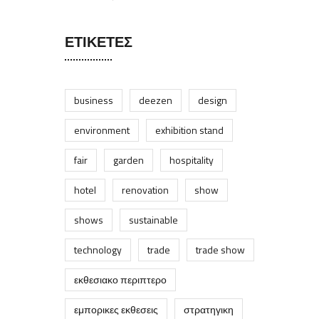
ΕΤΙΚΈΤΕΣ
business
deezen
design
environment
exhibition stand
fair
garden
hospitality
hotel
renovation
show
shows
sustainable
technology
trade
trade show
εκθεσιακο περιπτερο
εμπορικες εκθεσεις
στρατηγικη