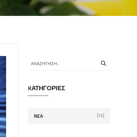
KΑΤΗΓΟΡΊΕΣ
NEA
[12]