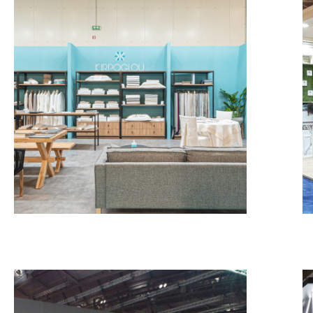
Kirpoglou – HORECA
MESSESTÄNDE