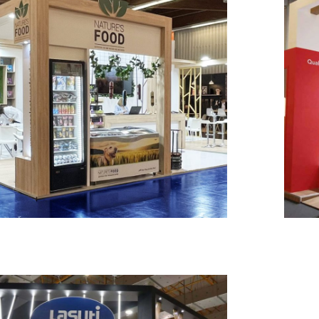
Νature’s Food – Zoomark
MESSESTÄNDE