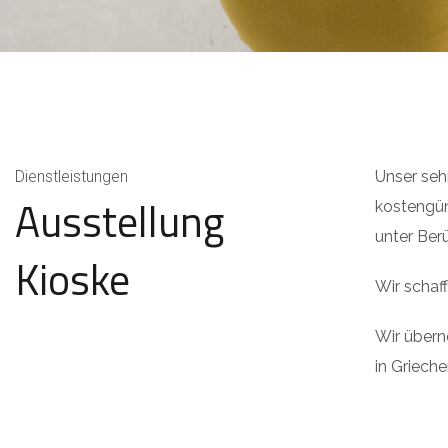
Dienstleistungen
Unser seh
Ausstellung
kostengün
unter Berü
Kioske
Wir schaf
Wir übern
in Griech