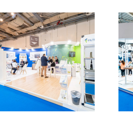
Aerogrammi –
CLIMATHERM
MESSESTÄNDE