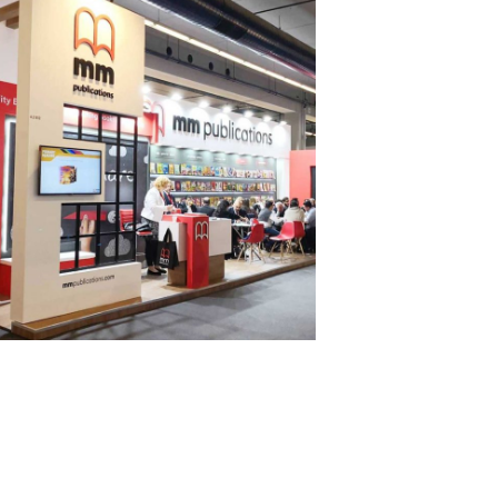
M M Publications –
HORECA
MESSESTÄNDE